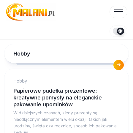
Skip
to
content
Hobby
Hobby
Papierowe pudełka prezentowe:
kreatywne pomysły na eleganckie
pakowanie upominków
W dzisiejszych czasach, kiedy prezenty są
nieodłącznym elementem wielu okazji, takich jak
urodziny, święta czy rocznice, sposób ich pakowania
zyskuje...