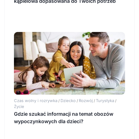
kąpielowa dopasowana do Twoich potrzeb
Czas wolny i rozrywka
Dziecko
Rozwój
Turystyka
/
/
/
/
Życie
Gdzie szukać informacji na temat obozów
wypoczynkowych dla dzieci?