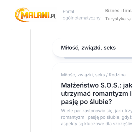
Skip
to
Biznes i firm
Portal
content
ogólnotematyczny
Turystyka
Marketing
Noclegi
Reklama
i
Miłość, związki, seks
hotele
Wakacje
i
urlop
Miłość, związki, seks
/
Rodzina
Małżeństwo S.O.S.: ja
Podróże
utrzymać romantyzm i
Transport
pasję po ślubie?
Wiele par zastanawia się, jak utr
romantyzm i pasję po ślubie, gdyż
aspekty są kluczowe dla szczęśliw