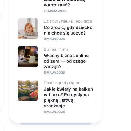
warto znać?
12 MAJA 2026
Dziecko
Nauka i edukacja
/
Co zrobić, gdy dziecko
nie chce się uczyć?
8 MAJA 2026
Biznes i firma
Własny biznes online
od zera — od czego
zacząć?
8 MAJA 2026
Dom i ogród
Ogród
/
Jakie kwiaty na balkon
w bloku? Pomysły na
piękną i łatwą
aranżację
8 MAJA 2026