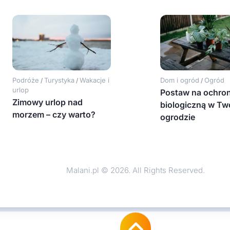
Podróże
Turystyka
Wakacje i
Dom i ogród
Ogród
/
/
/
urlop
Postaw na ochro
Zimowy urlop nad
biologiczną w Tw
morzem – czy warto?
ogrodzie
Malani.pl © 2026. All Rights Reserved.