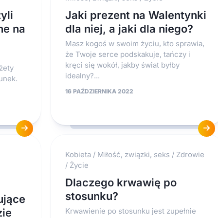
yli
Jaki prezent na Walentynki
ne na
dla niej, a jaki dla niego?
Masz kogoś w swoim życiu, kto sprawia,
że Twoje serce podskakuje, tańczy i
kręci się wokół, jakby świat byłby
żety
idealny?...
unek.
16 PAŹDZIERNIKA 2022
Kobieta
/
Miłość, związki, seks
/
Zdrowie
/
Życie
Dlaczego krwawię po
stosunku?
ujące
zie
Krwawienie po stosunku jest zupełnie