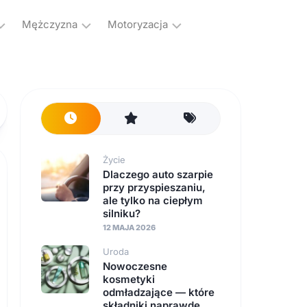
Mężczyzna
Motoryzacja
Kulturystyka
Samochody
Hobby
Transport
Męskie
dzanie
sprawy
s
Życie
Dlaczego auto szarpie
przy przyspieszaniu,
ale tylko na ciepłym
silniku?
12 MAJA 2026
Uroda
Nowoczesne
kosmetyki
odmładzające — które
składniki naprawdę