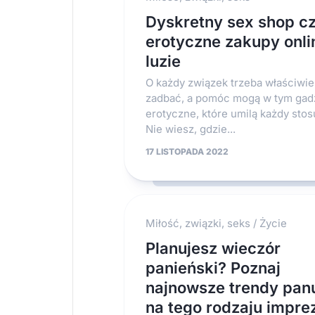
Dyskretny sex shop cz
erotyczne zakupy onli
luzie
O każdy związek trzeba właściwie
zadbać, a pomóc mogą w tym gad
erotyczne, które umilą każdy stos
Nie wiesz, gdzie...
17 LISTOPADA 2022
Miłość, związki, seks
/
Życie
Planujesz wieczór
panieński? Poznaj
najnowsze trendy pan
na tego rodzaju impre