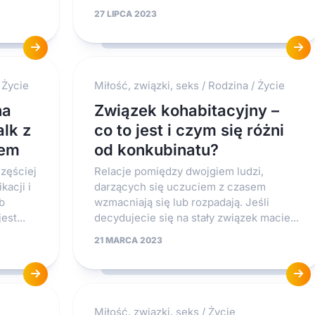
Kuchnia
27 LIPCA 2023
Styl
życia
Uroda
/
Życie
Miłość, związki, seks
/
Rodzina
/
Życie
Zdrowie
na
Związek kohabitacyjny –
lk z
co to jest i czym się różni
iem
od konkubinatu?
zęściej
Relacje pomiędzy dwojgiem ludzi,
kacji i
darzących się uczuciem z czasem
b
wzmacniają się lub rozpadają. Jeśli
st...
decydujecie się na stały związek macie...
21 MARCA 2023
Miłość, związki, seks
/
Życie