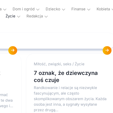
a
Dom i ogród
Dziecko
Finanse
Kobieta
Życie
Redakcja
Aranżacje
Czas
Bankowość
Ciąża
wolny
Miłość,
Konakt
Budowa
Kredyty
Dieta
i
związki,
i
i
rozrywka
Polityka
seks
Nieruchomości
pożyczki
odchu
prywatności
Nauka
Moda
Ogród
Ubezpieczenia
Fitnes
i
edukacja
Praca,
Miłość, związki, seks
/
Życie
Remont
kariera
Rozwój
k
7 oznak, że dziewczyna
Wnętrza
Rodzina
coś czuje
Wychowanie
Wyposażenie
Ślub
Randkowanie i relacje są niezwykle
i
fascynującym, ale często
zymać
wesele
skomplikowanym obszarem życia. Każda
 te dwa
osoba jest inna, a sygnały wysyłane
ego i...
Sport
przez drugą...