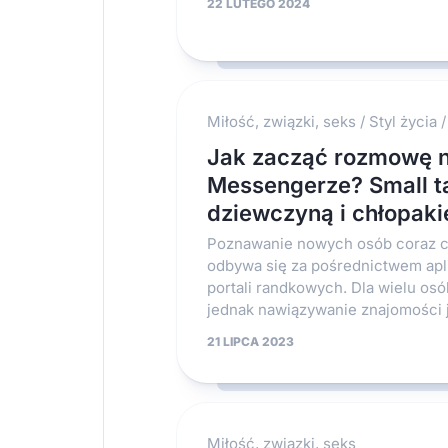
22 LUTEGO 2024
Miłość, związki, seks
/
Styl życia
Jak zacząć rozmowę 
Messengerze? Small ta
dziewczyną i chłopak
Poznawanie nowych osób coraz c
odbywa się za pośrednictwem apli
portali randkowych. Dla wielu osó
jednak nawiązywanie znajomości je
21 LIPCA 2023
Miłość, związki, seks