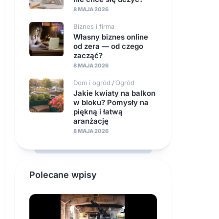
8 MAJA 2026
Biznes i firma
Własny biznes online
od zera — od czego
zacząć?
8 MAJA 2026
Dom i ogród
Ogród
/
Jakie kwiaty na balkon
w bloku? Pomysły na
piękną i łatwą
aranżację
8 MAJA 2026
Polecane wpisy