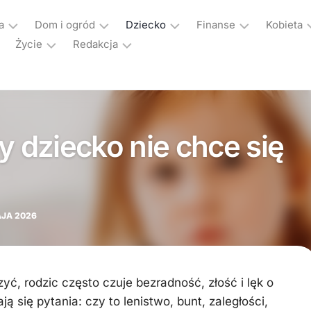
a
Dom i ogród
Dziecko
Finanse
Kobieta
Życie
Redakcja
Aranżacje
Czas
Bankowość
Ciąża
wolny
Miłość,
Konakt
Budowa
Kredyty
Dieta
i
związki,
i
i
rozrywka
Polityka
seks
Nieruchomości
pożyczki
odchu
prywatności
y dziecko nie chce się
Nauka
Moda
Ogród
Ubezpieczenia
Fitnes
i
edukacja
Praca,
Remont
kariera
Rozwój
Wnętrza
Rodzina
AJA 2026
Wychowanie
Wyposażenie
Ślub
i
wesele
yć, rodzic często czuje bezradność, złość i lęk o
Sport
ą się pytania: czy to lenistwo, bunt, zaległości,