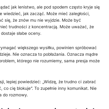
dać jak lenistwo, ale pod spodem często kryje się
e wiedzieć, jak zacząć. Może mieć zaległości,
ać się, że znów mu nie wyjdzie. Może być
ieć trudności z koncentracją. Może uważać, że
 dostaje słabe oceny.
wymagać większego wysiłku, powinien spróbować
zieje. Nie oznacza to pobłażania. Oznacza mądre
 problem, którego nie rozumiemy, sama presja może
i, lepiej powiedzieć: „Widzę, że trudno ci zabrać
, co cię blokuje”. To zupełnie inny komunikat. Nie
za do rozmowy.