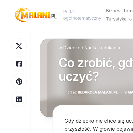
Skip
to
Biznes i firm
Portal
content
ogólnotematyczny
Turystyka
Marketing
Noclegi
Reklama
i
w
Dziecko
/
Nauka i edukacja
hotele
Co zrobić, gd
Wakacje
i
uczyć?
urlop
Podróże
przez
REDAKCJA MALANI.PL
·
8 M
Transport
Gdy dziecko nie chce się ucz
przyszłość. W głowie pojawiaj