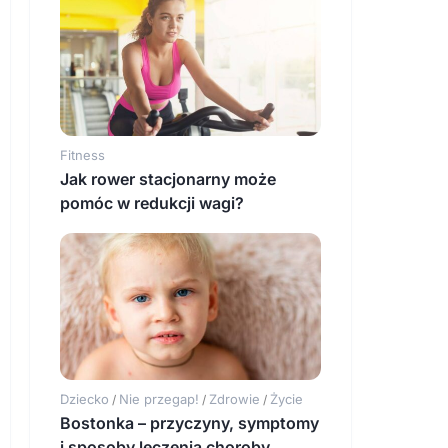
Fitness
Jak rower stacjonarny może
pomóc w redukcji wagi?
Dziecko
Nie przegap!
Zdrowie
Życie
/
/
/
Bostonka – przyczyny, symptomy
i sposoby leczenia choroby