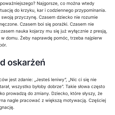
 poważniejszego? Najgorsze, co można wtedy
Kuchnia
ytuację do krzyku, kar i codziennego przypominania.
Styl
 swoją przyczynę. Czasem dziecko nie rozumie
życia
męczone. Czasem boi się porażki. Czasem nie
Uroda
czasem nauka kojarzy mu się już wyłącznie z presją,
ą w domu. Żeby naprawdę pomóc, trzeba najpierw
Zdrowie
pór.
od oskarżeń
ów jest zdanie: „Jesteś leniwy”, „Nic ci się nie
tarał, wszystko byłoby dobrze”. Takie słowa często
ko prowadzą do zmiany. Dziecko, które słyszy, że
zyna nagle pracować z większą motywacją. Częściej
gnację.