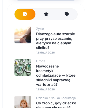
Życie
Dlaczego auto szarpie
przy przyspieszaniu,
ale tylko na ciepłym
silniku?
12 MAJA 2026
Uroda
Nowoczesne
kosmetyki
odmładzające — które
składniki naprawdę
warto znać?
12 MAJA 2026
Dziecko
Nauka i edukacja
/
Co zrobić, gdy dziecko
nie chce się uczyć?