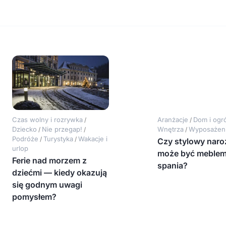
Czas wolny i rozrywka
Aranżacje
Dom i ogr
/
/
Dziecko
Nie przegap!
Wnętrza
Wyposażen
/
/
/
Podróże
Turystyka
Wakacje i
/
/
Czy stylowy naro
urlop
może być meblem
Ferie nad morzem z
spania?
dziećmi — kiedy okazują
się godnym uwagi
pomysłem?