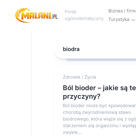
Skip
to
Biznes i firm
Portal
content
ogólnotematyczny
Turystyka
Marketing
Noclegi
Reklama
i
biodra
hotele
Wakacje
i
urlop
Zdrowie
/
Życie
Ból bioder – jakie są t
Podróże
przyczyny?
Transport
Ból bioder może być spowodowa
chorobą zwyrodnieniową stawu
biodrowego, która wiąże się z og
starzeniem się organizmu i wystę
zwykle...