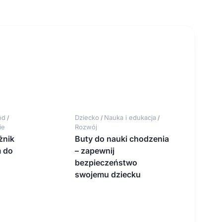
ód
Dziecko
Nauka i edukacja
/
/
/
ie
Rozwój
żnik
Buty do nauki chodzenia
 do
– zapewnij
bezpieczeństwo
swojemu dziecku