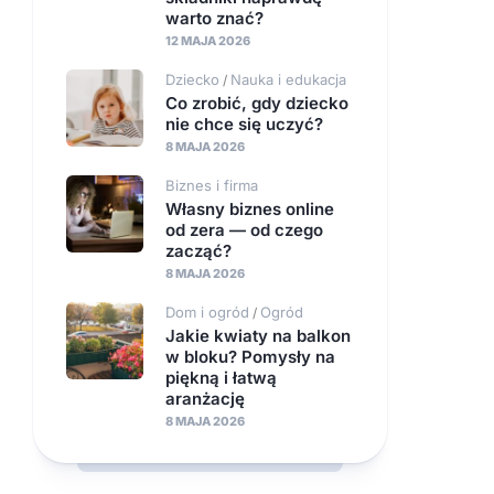
warto znać?
12 MAJA 2026
Dziecko
Nauka i edukacja
/
Co zrobić, gdy dziecko
nie chce się uczyć?
8 MAJA 2026
Biznes i firma
Własny biznes online
od zera — od czego
zacząć?
8 MAJA 2026
Dom i ogród
Ogród
/
Jakie kwiaty na balkon
w bloku? Pomysły na
piękną i łatwą
aranżację
8 MAJA 2026