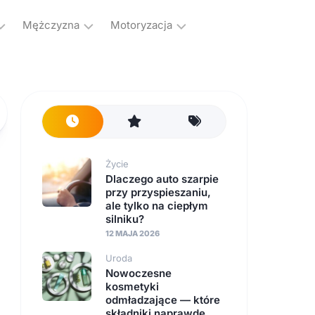
Mężczyzna
Motoryzacja
Kulturystyka
Samochody
Hobby
Transport
Męskie
dzanie
sprawy
s
Życie
Dlaczego auto szarpie
przy przyspieszaniu,
ale tylko na ciepłym
silniku?
12 MAJA 2026
Uroda
Nowoczesne
kosmetyki
odmładzające — które
składniki naprawdę