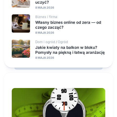
uczyć?
8 MAJA 2026
Biznes i firma
Własny biznes online od zera — od
czego zacząć?
8 MAJA 2026
Dom i ogród
Ogród
/
Jakie kwiaty na balkon w bloku?
Pomysły na piękną i łatwą aranżację
8 MAJA 2026