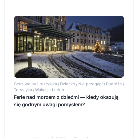
Czas wolny i rozrywka
Dziecko
Nie przegap!
Podróże
/
/
/
/
Turystyka
Wakacje i urlop
/
Ferie nad morzem z dziećmi — kiedy okazują
się godnym uwagi pomysłem?