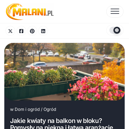
Skip
to
content
w
Dom i ogród
/
Ogród
Jakie kwiaty na balkon w bloku?
Pomysły na piękną i łatwą aranżację