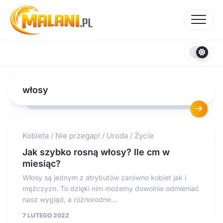
Skip
to
content
włosy
Kobieta
/
Nie przegap!
/
Uroda
/
Życie
Jak szybko rosną włosy? Ile cm w
miesiąc?
Włosy są jednym z atrybutów zarówno kobiet jak i
mężczyzn. To dzięki nim możemy dowolnie odmieniać
nasz wygląd, a różnorodne...
7 LUTEGO 2022