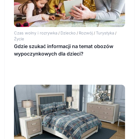
Czas wolny i rozrywka
Dziecko
Rozwój
Turystyka
/
/
/
/
Życie
Gdzie szukać informacji na temat obozów
wypoczynkowych dla dzieci?