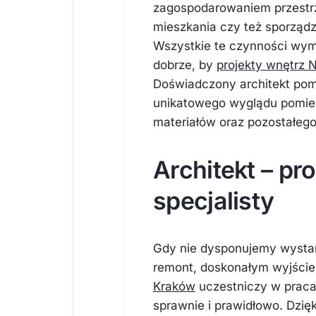
zagospodarowaniem przestr
mieszkania czy też sporządz
Wszystkie te czynności wyma
dobrze, by
projekty wnętrz
Doświadczony architekt po
unikatowego wyglądu pomies
materiałów oraz pozostałeg
Architekt – p
specjalisty
Gdy nie dysponujemy wystar
remont, doskonałym wyjściem
Kraków
uczestniczy w pracac
sprawnie i prawidłowo. Dzi