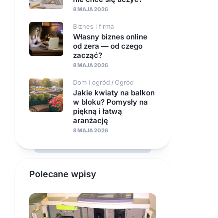
8 MAJA 2026
Biznes i firma
Własny biznes online
od zera — od czego
zacząć?
8 MAJA 2026
Dom i ogród
Ogród
/
Jakie kwiaty na balkon
w bloku? Pomysły na
piękną i łatwą
aranżację
8 MAJA 2026
Polecane wpisy