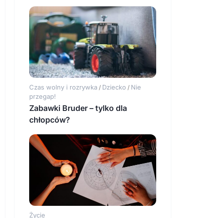
Czas wolny i rozrywka
Dziecko
Nie
/
/
przegap!
Zabawki Bruder – tylko dla
chłopców?
Życie