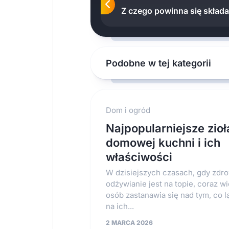
Z czego powinna się skład
Podobne w tej kategorii
Dom i ogród
Najpopularniejsze zioł
domowej kuchni i ich
właściwości
W dzisiejszych czasach, gdy zdr
odżywianie jest na topie, coraz w
osób zastanawia się nad tym, co l
na ich...
2 MARCA 2026