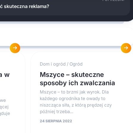
ać skuteczna reklama?
Dom i ogród
/
Ogród
a w
Mszyce – skuteczne
sposoby ich zwalczania
Mszyce – to brzmi jak wyrok. Dla
każdego ogrodnika te owady to
owe
niszcząca siła, z którą prędzej czy
ięcej
później trzeba...
ąduje
24 SIERPNIA 2022