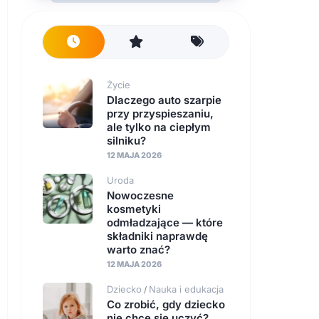
Życie
Dlaczego auto szarpie
przy przyspieszaniu,
ale tylko na ciepłym
silniku?
12 MAJA 2026
Uroda
Nowoczesne
kosmetyki
odmładzające — które
składniki naprawdę
warto znać?
12 MAJA 2026
Dziecko
Nauka i edukacja
/
Co zrobić, gdy dziecko
nie chce się uczyć?