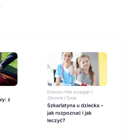
Dziecko
Nie przegap!
/
/
Zdrowie
Życie
/
y: z
Szkarlatyna u dziecka –
jak rozpoznać i jak
leczyć?