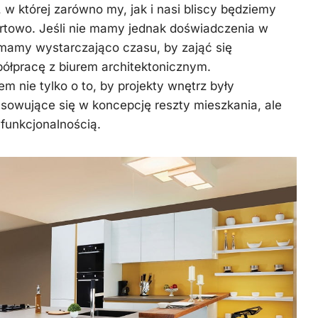
, w której zarówno my, jak i nasi bliscy będziemy
Kuchnia
fortowo. Jeśli nie mamy jednak doświadczenia w
Styl
 mamy wystarczająco czasu, by zająć się
życia
ółpracę z biurem architektonicznym.
Uroda
em nie tylko o to, by projekty wnętrz były
asowujące się w koncepcję reszty mieszkania, ale
Zdrowie
 funkcjonalnością.