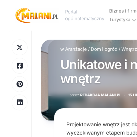
Skip
to
Biznes i firm
Portal
content
ogólnotematyczny
Turystyka
Marketing
Noclegi
Reklama
i
w
Aranżacje
/
Dom i ogród
/
Wnętrz
hotele
Unikatowe i 
Wakacje
i
wnętrz
urlop
Podróże
przez
REDAKCJA MALANI.PL
·
15 L
Transport
Projektowanie wnętrz jest dl
wyczekiwanym etapem budo