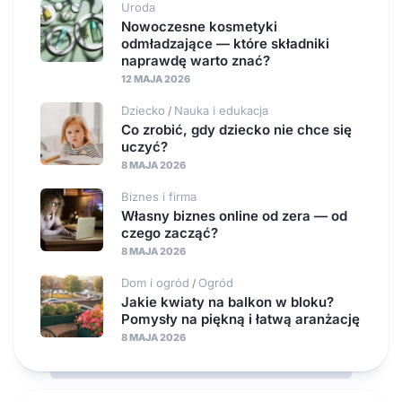
Uroda
Nowoczesne kosmetyki
odmładzające — które składniki
naprawdę warto znać?
12 MAJA 2026
Dziecko
Nauka i edukacja
/
Co zrobić, gdy dziecko nie chce się
uczyć?
8 MAJA 2026
Biznes i firma
Własny biznes online od zera — od
czego zacząć?
8 MAJA 2026
Dom i ogród
Ogród
/
Jakie kwiaty na balkon w bloku?
Pomysły na piękną i łatwą aranżację
8 MAJA 2026