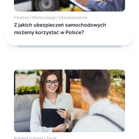
Finanse
Motoryzacja
Ubezpieczenia
/
/
Z jakich ubezpieczeń samochodowych
możemy korzystać w Polsce?
Kobieta
Uroda
Życie
/
/