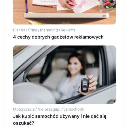
Biznes i firma
Marketing
Reklama
/
/
4 cechy dobrych gadżetów reklamowych
Motoryzacja
Nie przegap!
Samochody
/
/
Jak kupić samochód używany i nie dać się
oszukać?