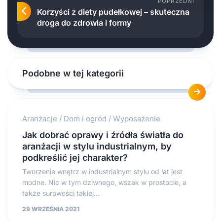
POPRZEDNI
Korzyści z diety pudełkowej – skuteczna
droga do zdrowia i formy
Podobne w tej kategorii
Aranżacje
/
Dom i ogród
/
Wyposażenie
Jak dobrać oprawy i źródła światła do
aranżacji w stylu industrialnym, by
podkreślić jej charakter?
Tworzenie wnętrz w industrialnym stylu od lat jest
modne. Nic w tym dziwnego, wszak w prostocie, a
także surowości takiej...
29 WRZEŚNIA 2021