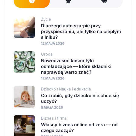
Życie
Dlaczego auto szarpie przy
przyspieszaniu, ale tylko na ciepłym
silniku?
12 MAJA 2026
Uroda
Nowoczesne kosmetyki
odmładzające — które składniki
naprawdę warto znać?
12 MAJA 2026
Dziecko
Nauka i edukacja
/
Co zrobić, gdy dziecko nie chce się
uczyć?
8 MAJA 2026
Biznes i firma
Własny biznes online od zera — od
czego zacząć?