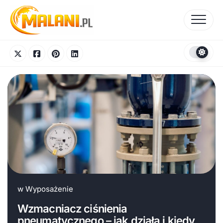
Skip
to
content
w
Wyposażenie
Wzmacniacz ciśnienia
pneumatycznego – jak działa i kiedy