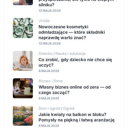
silniku?
12 MAJA 2026
Uroda
Nowoczesne kosmetyki
odmładzające — które składniki
naprawdę warto znać?
12 MAJA 2026
Dziecko
Nauka i edukacja
/
Co zrobić, gdy dziecko nie chce się
uczyć?
8 MAJA 2026
Biznes i firma
Własny biznes online od zera — od
czego zacząć?
8 MAJA 2026
Dom i ogród
Ogród
/
Jakie kwiaty na balkon w bloku?
Pomysły na piękną i łatwą aranżację
8 MAJA 2026