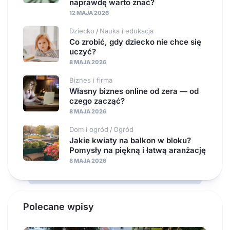
naprawdę warto znać?
12 MAJA 2026
Dziecko
Nauka i edukacja
/
Co zrobić, gdy dziecko nie chce się
uczyć?
8 MAJA 2026
Biznes i firma
Własny biznes online od zera — od
czego zacząć?
8 MAJA 2026
Dom i ogród
Ogród
/
Jakie kwiaty na balkon w bloku?
Pomysły na piękną i łatwą aranżację
8 MAJA 2026
Polecane wpisy