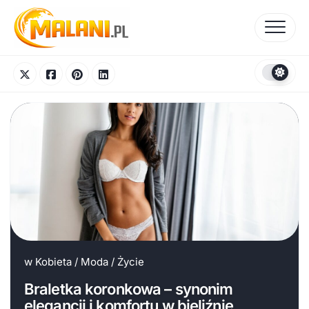
Skip
to
content
w
Kobieta
/
Moda
/
Życie
Braletka koronkowa – synonim
elegancji i komfortu w bieliźnie