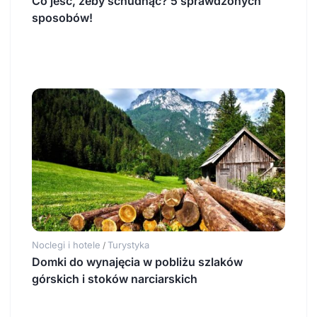
Co jeść, żeby schudnąć? 5 sprawdzonych
sposobów!
Noclegi i hotele
Turystyka
/
Domki do wynajęcia w pobliżu szlaków
górskich i stoków narciarskich