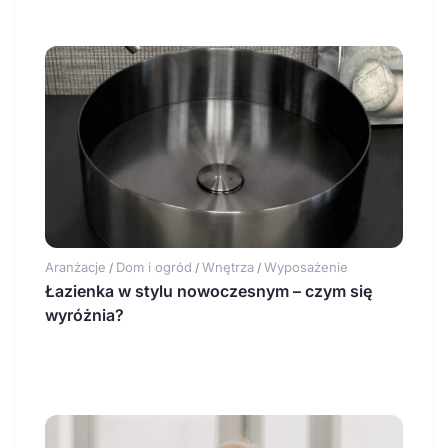
Aranżacje
Dom i ogród
Wnętrza
Wyposażenie
/
/
/
Łazienka w stylu nowoczesnym – czym się
wyróżnia?