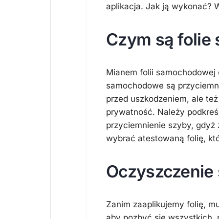
aplikacja. Jak ją wykonać? 
Czym są foli
Mianem folii samochodowej o
samochodowe są przyciemnia
przed uszkodzeniem, ale też
prywatność. Należy podkreśl
przyciemnienie szyby, gdyż
wybrać atestowaną folię, kt
Oczyszczenie s
Zanim zaaplikujemy folię, m
aby pozbyć się wszystkich,