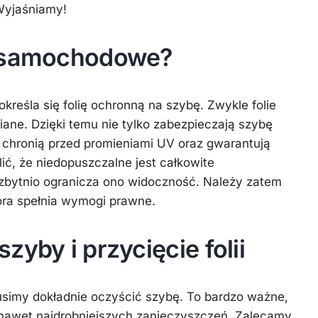
Wyjaśniamy!
Kuchnia
Styl
e samochodowe?
życia
Uroda
kreśla się folię ochronną na szybę. Zwykle folie
Zdrowie
ne. Dzięki temu nie tylko zabezpieczają szybę
 chronią przed promieniami UV oraz gwarantują
ić, że niedopuszczalne jest całkowite
 zbytnio ogranicza ono widoczność. Należy zatem
óra spełnia wymogi prawne.
zyby i przycięcie folii
usimy dokładnie oczyścić szybę. To bardzo ważne,
 nawet najdrobniejszych zanieczyszczeń. Zalecamy