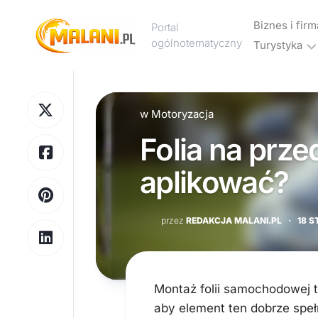
Skip
to
Biznes i firm
Portal
content
ogólnotematyczny
Turystyka
Marketing
Noclegi
Reklama
i
w
Motoryzacja
hotele
Folia na prze
Wakacje
i
aplikować?
urlop
Podróże
przez
REDAKCJA MALANI.PL
·
18 S
Transport
Montaż folii samochodowej 
aby element ten dobrze speł