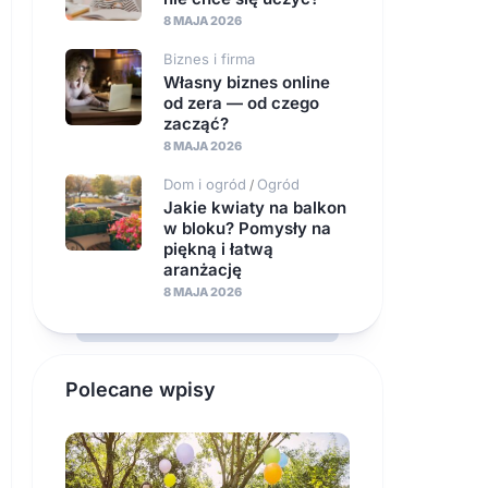
8 MAJA 2026
Biznes i firma
Własny biznes online
od zera — od czego
zacząć?
8 MAJA 2026
Dom i ogród
Ogród
/
Jakie kwiaty na balkon
w bloku? Pomysły na
piękną i łatwą
aranżację
8 MAJA 2026
Polecane wpisy