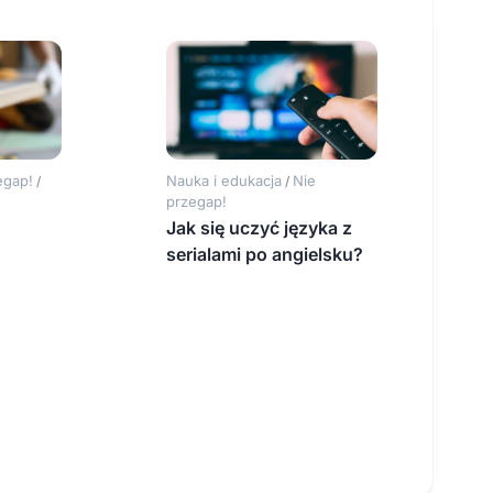
egap!
Nauka i edukacja
Nie
/
/
przegap!
Jak się uczyć języka z
serialami po angielsku?