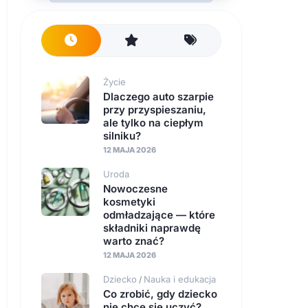
Życie
Dlaczego auto szarpie
przy przyspieszaniu,
ale tylko na ciepłym
silniku?
12 MAJA 2026
Uroda
Nowoczesne
kosmetyki
odmładzające — które
składniki naprawdę
warto znać?
12 MAJA 2026
Dziecko
Nauka i edukacja
/
Co zrobić, gdy dziecko
nie chce się uczyć?