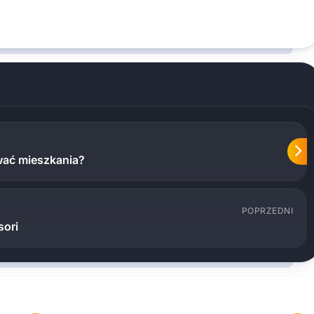
wać mieszkania?
POPRZEDNI
sori