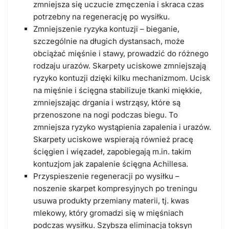
zmniejsza się uczucie zmęczenia i skraca czas
potrzebny na regenerację po wysiłku.
Zmniejszenie ryzyka kontuzji
– bieganie,
szczególnie na długich dystansach, może
obciążać mięśnie i stawy, prowadzić do różnego
rodzaju urazów. Skarpety uciskowe zmniejszają
ryzyko kontuzji dzięki kilku mechanizmom. Ucisk
na mięśnie i ścięgna stabilizuje tkanki miękkie,
zmniejszając drgania i wstrząsy, które są
przenoszone na nogi podczas biegu. To
zmniejsza ryzyko wystąpienia zapalenia i urazów.
Skarpety uciskowe wspierają również pracę
ścięgien i więzadeł, zapobiegają m.in. takim
kontuzjom jak zapalenie ścięgna Achillesa.
Przyspieszenie regeneracji po wysiłku
–
noszenie skarpet kompresyjnych po treningu
usuwa produkty przemiany materii, tj. kwas
mlekowy, który gromadzi się w mięśniach
podczas wysiłku. Szybsza eliminacja toksyn