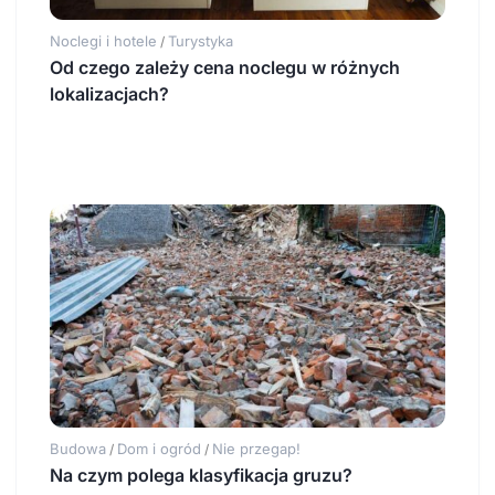
Noclegi i hotele
Turystyka
/
Od czego zależy cena noclegu w różnych
lokalizacjach?
Budowa
Dom i ogród
Nie przegap!
/
/
Na czym polega klasyfikacja gruzu?