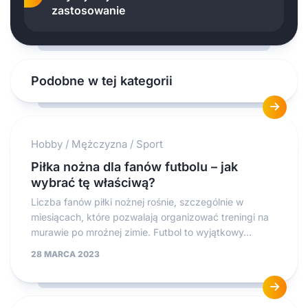
zastosowanie
Podobne w tej kategorii
Hobby
/
Mężczyzna
/
Sport
Piłka nożna dla fanów futbolu – jak
wybrać tę właściwą?
Liczba fanów piłki nożnej rośnie, szczególnie w
miesiącach, które pozwalają organizować treningi na
murawie po mroźnej zimie. Futbol to wyjątkowy...
28 MARCA 2023