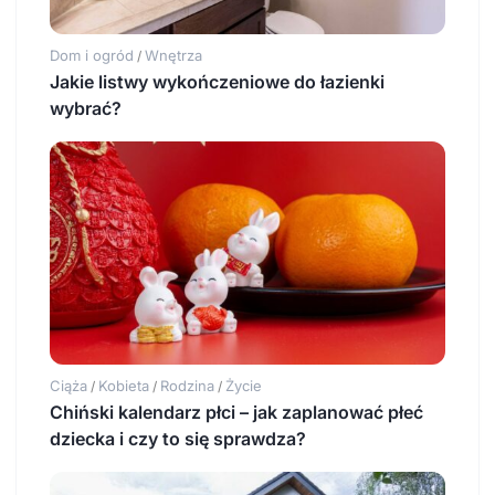
Dom i ogród
Wnętrza
/
Jakie listwy wykończeniowe do łazienki
wybrać?
Ciąża
Kobieta
Rodzina
Życie
/
/
/
Chiński kalendarz płci – jak zaplanować płeć
dziecka i czy to się sprawdza?