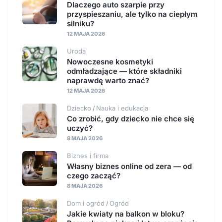
Dlaczego auto szarpie przy
przyspieszaniu, ale tylko na ciepłym
silniku?
12 MAJA 2026
Uroda
Nowoczesne kosmetyki
odmładzające — które składniki
naprawdę warto znać?
12 MAJA 2026
Dziecko
Nauka i edukacja
/
Co zrobić, gdy dziecko nie chce się
uczyć?
8 MAJA 2026
Biznes i firma
Własny biznes online od zera — od
czego zacząć?
8 MAJA 2026
Dom i ogród
Ogród
/
Jakie kwiaty na balkon w bloku?