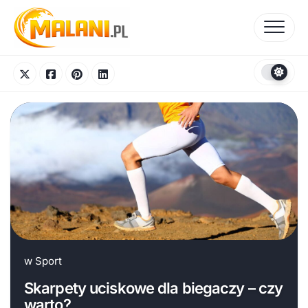
Skip
to
content
w
Sport
Skarpety uciskowe dla biegaczy – czy
warto?