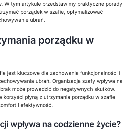
ów. W tym artykule przedstawimy praktyczne porady
Kuchnia
 utrzymać porządek w szafie, optymalizować
Styl
echowywanie ubrań.
życia
Uroda
zymania porządku w
Zdrowie
ie jest kluczowe dla zachowania funkcjonalności i
rzechowywania ubrań. Organizacja szafy wpływa na
ej brak może prowadzić do negatywnych skutków.
e korzyści płyną z utrzymania porządku w szafie
komfort i efektywność.
cji wpływa na codzienne życie?