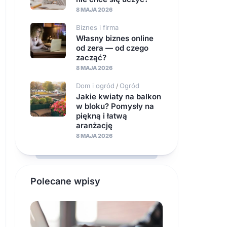
8 MAJA 2026
Biznes i firma
Własny biznes online
od zera — od czego
zacząć?
8 MAJA 2026
Dom i ogród
Ogród
/
Jakie kwiaty na balkon
w bloku? Pomysły na
piękną i łatwą
aranżację
8 MAJA 2026
Polecane wpisy