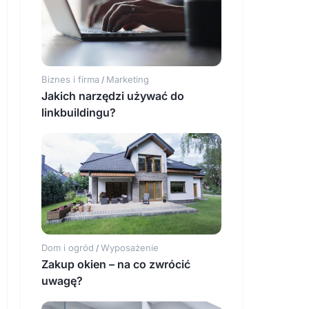
Biznes i firma
Marketing
/
Jakich narzędzi używać do
linkbuildingu?
Dom i ogród
Wyposażenie
/
Zakup okien – na co zwrócić
uwagę?