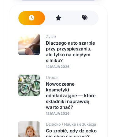
Życie
Dlaczego auto szarpie
przy przyspieszaniu,
ale tylko na ciepłym
silniku?
12 MAJA 2026
Uroda
Nowoczesne
kosmetyki
odmładzające — które
składniki naprawdę
warto znać?
12 MAJA 2026
Dziecko
Nauka i edukacja
/
Co zrobić, gdy dziecko
nie chce się uczyć?