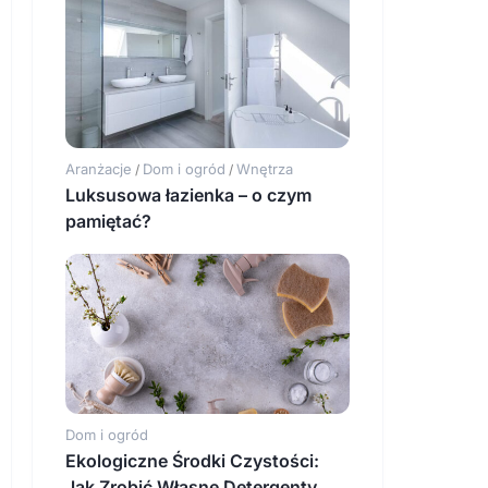
Aranżacje
Dom i ogród
Wnętrza
/
/
Luksusowa łazienka – o czym
pamiętać?
Dom i ogród
Ekologiczne Środki Czystości:
Jak Zrobić Własne Detergenty