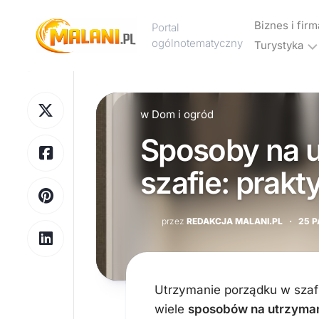
Skip
to
Biznes i firm
Portal
content
ogólnotematyczny
Turystyka
Marketing
Noclegi
Reklama
i
w
Dom i ogród
hotele
Sposoby na 
Wakacje
i
szafie: prakt
urlop
Podróże
przez
REDAKCJA MALANI.PL
·
25 P
Transport
Utrzymanie porządku w szafi
wiele
sposobów na utrzyman