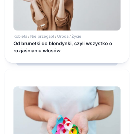
Kobieta
Nie przegap!
Uroda
Życie
/
/
/
Od brunetki do blondynki, czyli wszystko o
rozjaśnianiu włosów