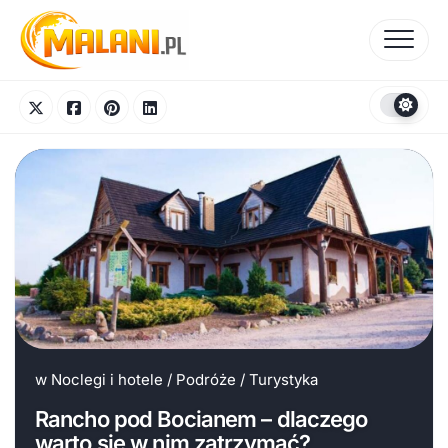
Skip
to
content
w
Noclegi i hotele
/
Podróże
/
Turystyka
Rancho pod Bocianem – dlaczego
warto się w nim zatrzymać?