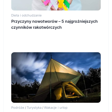
Dieta i odchudzanie
Przyczyny nowotworów – 5 najgroźniejszych
czynników rakotwórczych
Podróże
Turystyka
Wakacje i urlop
/
/