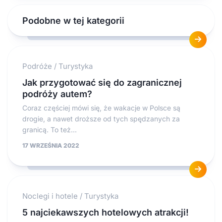
Podobne w tej kategorii
Podróże
/
Turystyka
Jak przygotować się do zagranicznej
podróży autem?
Coraz częściej mówi się, że wakacje w Polsce są
drogie, a nawet droższe od tych spędzanych za
granicą. To też...
17 WRZEŚNIA 2022
Noclegi i hotele
/
Turystyka
5 najciekawszych hotelowych atrakcji!