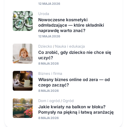
12 MAJA 2026
Uroda
Nowoczesne kosmetyki
odmładzające — które składniki
naprawdę warto znać?
12 MAJA 2026
Dziecko
Nauka i edukacja
/
Co zrobić, gdy dziecko nie chce się
uczyć?
8 MAJA 2026
Biznes i firma
Własny biznes online od zera — od
czego zacząć?
8 MAJA 2026
Dom i ogród
Ogród
/
Jakie kwiaty na balkon w bloku?
Pomysły na piękną i łatwą aranżację
8 MAJA 2026