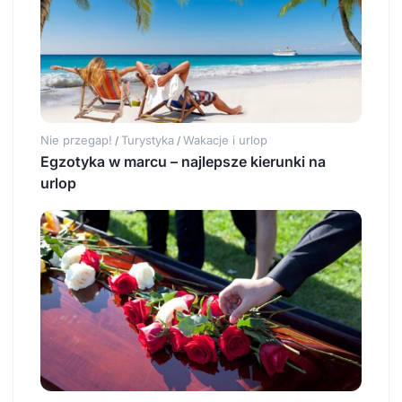
Nie przegap!
Turystyka
Wakacje i urlop
/
/
Egzotyka w marcu – najlepsze kierunki na
urlop