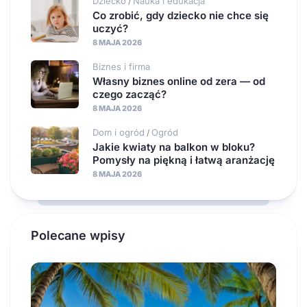
Dziecko
Nauka i edukacja
/
Co zrobić, gdy dziecko nie chce się
uczyć?
8 MAJA 2026
Biznes i firma
Własny biznes online od zera — od
czego zacząć?
8 MAJA 2026
Dom i ogród
Ogród
/
Jakie kwiaty na balkon w bloku?
Pomysły na piękną i łatwą aranżację
8 MAJA 2026
Polecane wpisy