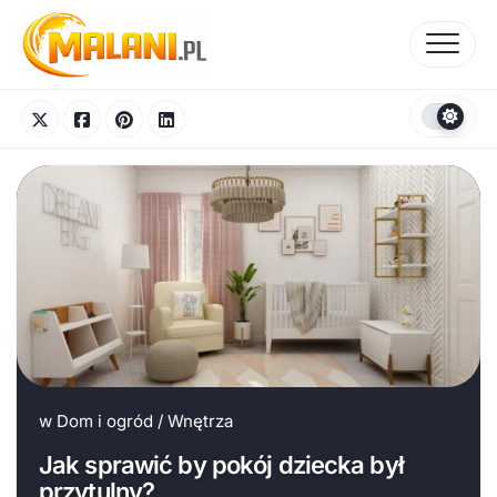
Skip
to
content
w
Dom i ogród
/
Wnętrza
Jak sprawić by pokój dziecka był
przytulny?