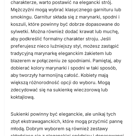
charakterze, warto postawić na elegancki strój.
Mężczyźni mogą wybrać klasycznego garnituru lub
smokingu. Garnitur składa się z marynarki, spodni i
koszuli, które powinny być dobrze dopasowane do
sylwetki. Można również dodać krawat lub muchę,
aby podkreślić formalny charakter stroju. Jeśli
preferujesz nieco luźniejszy styl, możesz zastąpić
tradycyjną marynarkę eleganckim żakietem lub
blazerem w połączeniu ze spodniami. Pamiętaj, aby
dobierać kolory marynarki i spodni w taki sposób,
aby tworzyły harmonijną całość. Kobiety mają
większą różnorodność opcji do wyboru. Mogą
zdecydować się na sukienkę wieczorową lub
koktajlową.
Sukienki powinny być eleganckie, ale unikaj tych
zbyt ekstrawaganckich, które mogą przyćmić pannę
młodą. Dobrym wyborem są również zestawy
składające się z eleganckiej spódnicy i dopasowanej