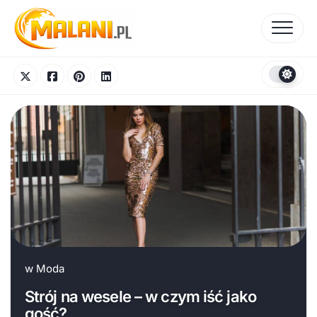
Skip
to
content
w
Moda
Strój na wesele – w czym iść jako
gość?