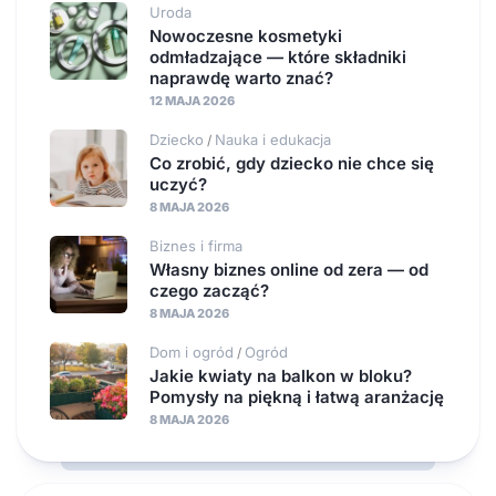
Uroda
Nowoczesne kosmetyki
odmładzające — które składniki
naprawdę warto znać?
12 MAJA 2026
Dziecko
Nauka i edukacja
/
Co zrobić, gdy dziecko nie chce się
uczyć?
8 MAJA 2026
Biznes i firma
Własny biznes online od zera — od
czego zacząć?
8 MAJA 2026
Dom i ogród
Ogród
/
Jakie kwiaty na balkon w bloku?
Pomysły na piękną i łatwą aranżację
8 MAJA 2026