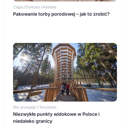
Ciąża
Dziecko
Kobieta
/
/
Pakowanie torby porodowej – jak to zrobić?
Nie przegap!
Turystyka
/
Niezwykłe punkty widokowe w Polsce i
niedaleko granicy