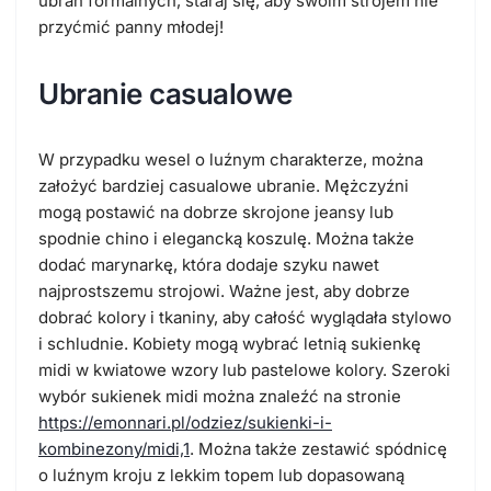
ubrań formalnych, staraj się, aby swoim strojem nie
przyćmić panny młodej!
Ubranie casualowe
W przypadku wesel o luźnym charakterze, można
założyć bardziej casualowe ubranie. Mężczyźni
mogą postawić na dobrze skrojone jeansy lub
spodnie chino i elegancką koszulę. Można także
dodać marynarkę, która dodaje szyku nawet
najprostszemu strojowi. Ważne jest, aby dobrze
dobrać kolory i tkaniny, aby całość wyglądała stylowo
i schludnie. Kobiety mogą wybrać letnią sukienkę
midi w kwiatowe wzory lub pastelowe kolory. Szeroki
wybór sukienek midi można znaleźć na stronie
https://emonnari.pl/odziez/sukienki-i-
kombinezony/midi,1
. Można także zestawić spódnicę
o luźnym kroju z lekkim topem lub dopasowaną