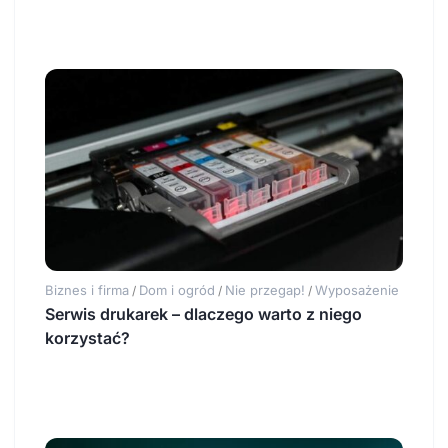
Biznes i firma
Dom i ogród
Nie przegap!
Wyposażenie
/
/
/
Serwis drukarek – dlaczego warto z niego
korzystać?