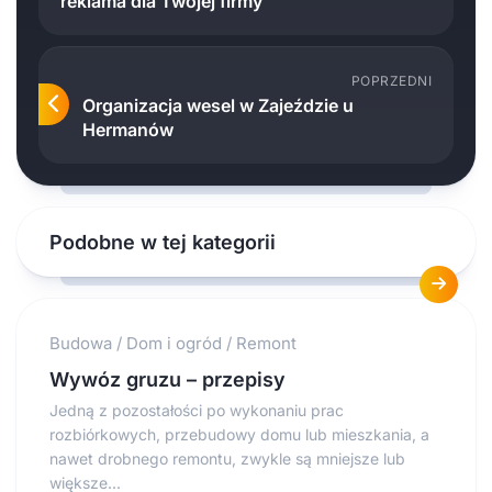
reklama dla Twojej firmy
POPRZEDNI
Organizacja wesel w Zajeździe u
Hermanów
Podobne w tej kategorii
Budowa
/
Dom i ogród
/
Remont
Wywóz gruzu – przepisy
Jedną z pozostałości po wykonaniu prac
rozbiórkowych, przebudowy domu lub mieszkania, a
nawet drobnego remontu, zwykle są mniejsze lub
większe...