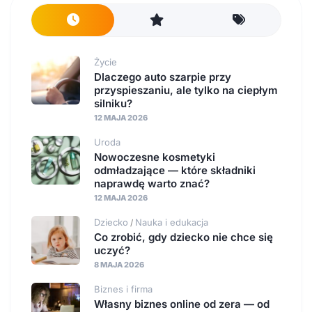
Życie
Dlaczego auto szarpie przy
przyspieszaniu, ale tylko na ciepłym
silniku?
12 MAJA 2026
Uroda
Nowoczesne kosmetyki
odmładzające — które składniki
naprawdę warto znać?
12 MAJA 2026
Dziecko
Nauka i edukacja
/
Co zrobić, gdy dziecko nie chce się
uczyć?
8 MAJA 2026
Biznes i firma
Własny biznes online od zera — od