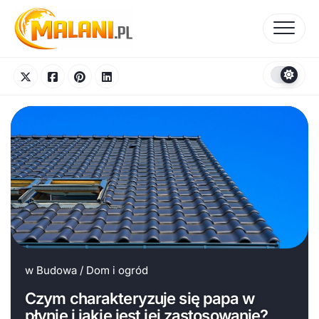
Skip
to
content
w
Budowa
/
Dom i ogród
Czym charakteryzuje się papa w
płynie i jakie jest jej zastosowanie?