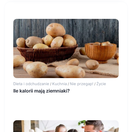
Dieta i odchudzanie
Kuchnia
Nie przegap!
Życie
/
/
/
Ile kalorii mają ziemniaki?