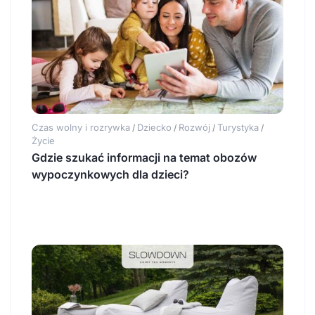
Czas wolny i rozrywka
Dziecko
Rozwój
Turystyka
/
/
/
/
Życie
Gdzie szukać informacji na temat obozów
wypoczynkowych dla dzieci?