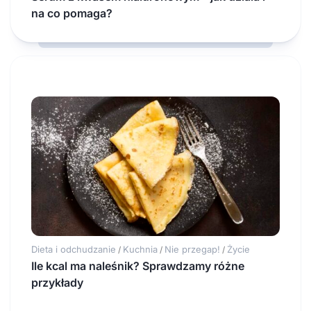
na co pomaga?
Dieta i odchudzanie
Kuchnia
Nie przegap!
Życie
/
/
/
Ile kcal ma naleśnik? Sprawdzamy różne
przykłady