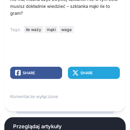
musisz dokładnie wiedzieć – szklanka mąki ile to
gram?
Tags:
ile waży
mąki
waga
SHARE
SHARE
Komentarze wyłączone
Przeglądaj artykuły