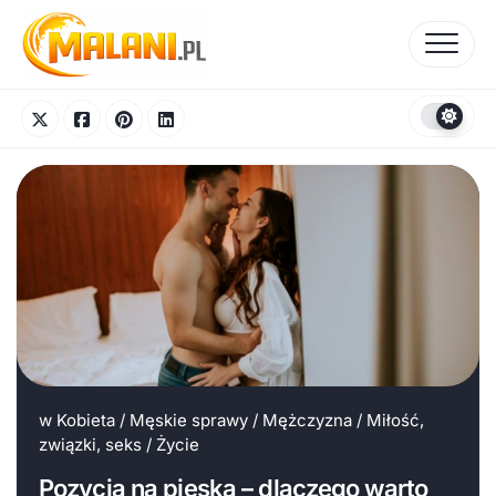
Skip
to
content
w
Kobieta
/
Męskie sprawy
/
Mężczyzna
/
Miłość,
związki, seks
/
Życie
Pozycja na pieska – dlaczego warto