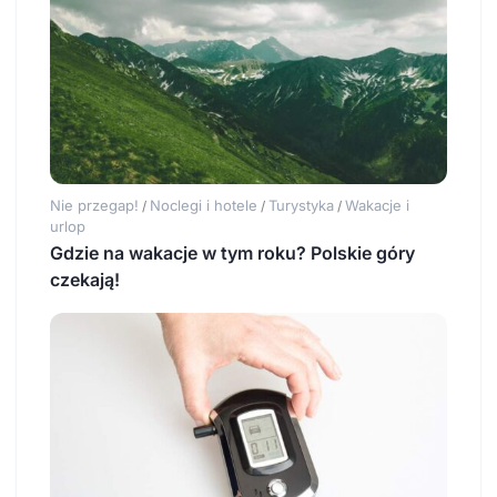
Nie przegap!
Noclegi i hotele
Turystyka
Wakacje i
/
/
/
urlop
Gdzie na wakacje w tym roku? Polskie góry
czekają!