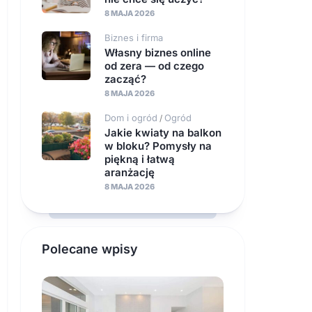
8 MAJA 2026
Biznes i firma
Własny biznes online
od zera — od czego
zacząć?
8 MAJA 2026
Dom i ogród
Ogród
/
Jakie kwiaty na balkon
w bloku? Pomysły na
piękną i łatwą
aranżację
8 MAJA 2026
Polecane wpisy