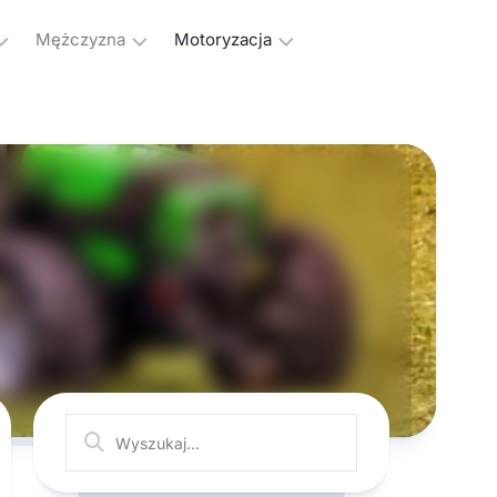
Mężczyzna
Motoryzacja
Kulturystyka
Samochody
Hobby
Transport
Męskie
dzanie
sprawy
s