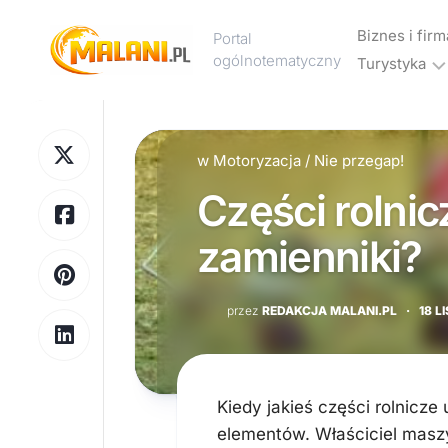
Skip
to
Biznes i firm
Portal
content
ogólnotematyczny
Turystyka
Marketing
Noclegi
Reklama
i
w
Motoryzacja
/
Nie przegap!
hotele
Części rolnic
Wakacje
i
zamienniki?
urlop
Podróże
przez
REDAKCJA MALANI.PL
·
18 L
Transport
Kiedy jakieś części rolnicze
elementów. Właściciel mas