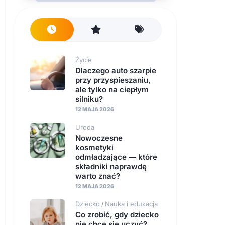
Życie
Dlaczego auto szarpie
przy przyspieszaniu,
ale tylko na ciepłym
silniku?
12 MAJA 2026
Uroda
Nowoczesne
kosmetyki
odmładzające — które
składniki naprawdę
warto znać?
12 MAJA 2026
Dziecko
Nauka i edukacja
/
Co zrobić, gdy dziecko
nie chce się uczyć?