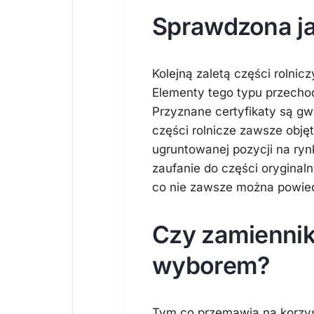
Sprawdzona ja
Kolejną zaletą części rolnic
Elementy tego typu przecho
Przyznane certyfikaty są gwa
części rolnicze zawsze obję
ugruntowanej pozycji na ry
zaufanie do części oryginal
co nie zawsze można powied
Czy zamienni
wyborem?
Tym co przemawia na korzyść