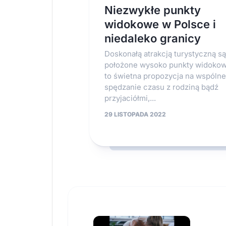
Niezwykłe punkty
widokowe w Polsce i
niedaleko granicy
Doskonałą atrakcją turystyczną są
położone wysoko punkty widokow
to świetna propozycja na wspólne
spędzanie czasu z rodziną bądź
przyjaciółmi,...
29 LISTOPADA 2022