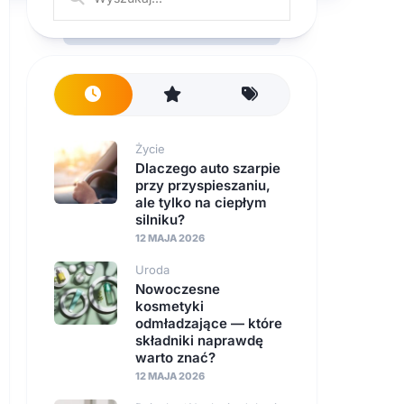
Życie
Dlaczego auto szarpie
przy przyspieszaniu,
ale tylko na ciepłym
silniku?
12 MAJA 2026
Uroda
Nowoczesne
kosmetyki
odmładzające — które
składniki naprawdę
warto znać?
12 MAJA 2026