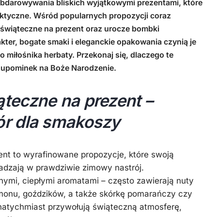
 obdarowywania bliskich wyjątkowymi prezentami, które
Kuchnia
praktyczne. Wśród popularnych propozycji coraz
Styl
y świąteczne na prezent oraz urocze bombki
życia
akter, bogate smaki i eleganckie opakowania czynią je
miłośnika herbaty. Przekonaj się, dlaczego te
Uroda
 upominek na Boże Narodzenie.
Zdrowie
teczne na prezent –
ór dla smakoszy
nt to wyrafinowane propozycje, które swoją
zają w prawdziwie zimowy nastrój.
nymi, ciepłymi aromatami – często zawierają nuty
onu, goździków, a także skórkę pomarańczy czy
 natychmiast przywołują świąteczną atmosferę,