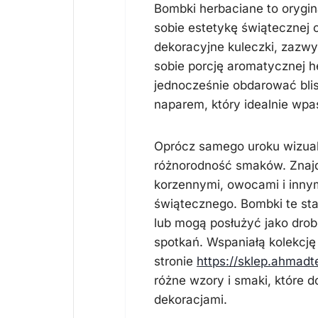
Bombki herbaciane to orygin
sobie estetykę świątecznej o
dekoracyjne kuleczki, zazwy
sobie porcję aromatycznej 
jednocześnie obdarować bli
naparem, który idealnie wpa
Oprócz samego uroku wizual
różnorodność smaków. Znajd
korzennymi, owocami i inny
świątecznego. Bombki te st
lub mogą posłużyć jako dro
spotkań. Wspaniałą kolekcj
stronie
https://sklep.ahmadt
różne wzory i smaki, które 
dekoracjami.