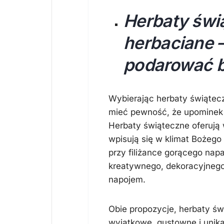
Herbaty świ
herbaciane –
podarować b
Wybierając herbaty świątec
mieć pewność, że upominek
Herbaty świąteczne oferują
wpisują się w klimat Bożego 
przy filiżance gorącego nap
kreatywnego, dekoracyjnego
napojem.
Obie propozycje, herbaty św
wyjątkowe, gustowne i unika