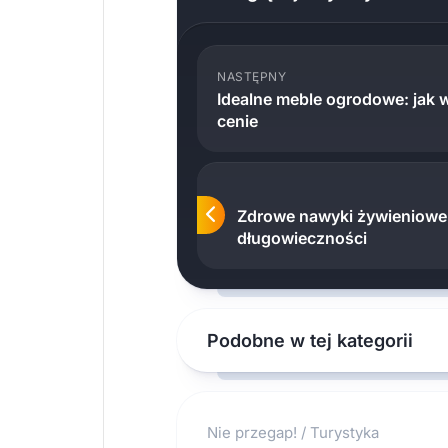
NASTĘPNY
Idealne meble ogrodowe: jak w
cenie
Zdrowe nawyki żywieniowe 
długowieczności
Podobne w tej kategorii
Nie przegap!
/
Turystyka