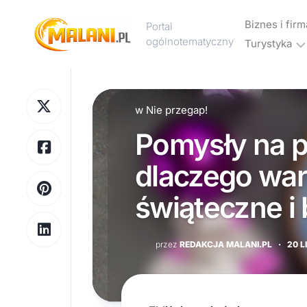
Skip
to
Biznes i firm
Portal
content
ogólnotematyczny
Turystyka
Marketing
Noclegi
Reklama
i
w
Nie przegap!
hotele
Pomysły na p
Wakacje
i
dlaczego war
urlop
świąteczne i
Podróże
Transport
przez
REDAKCJA MALANI.PL
·
20 L