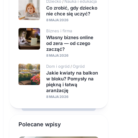
Dziecko
Nauka i edukacja
/
Co zrobić, gdy dziecko
nie chce się uczyć?
8 MAJA 2026
Biznes i firma
Własny biznes online
od zera — od czego
zacząć?
8 MAJA 2026
Dom i ogród
Ogród
/
Jakie kwiaty na balkon
w bloku? Pomysły na
piękną i łatwą
aranżację
8 MAJA 2026
Polecane wpisy