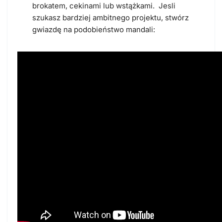
brokatem, cekinami lub wstążkami. Jesli
szukasz bardziej ambitnego projektu, stwórz
gwiazdę na podobieństwo mandali: