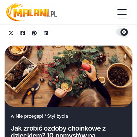
Skip
to
content
w
Nie przegap!
/
Styl życia
Jak zrobić ozdoby choinkowe z
dzieckiem? 10 pomysłów na