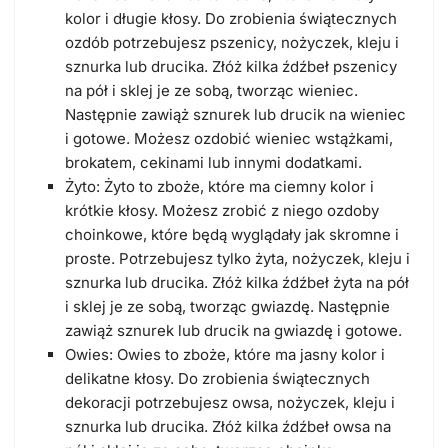
kolor i długie kłosy. Do zrobienia świątecznych
ozdób potrzebujesz pszenicy, nożyczek, kleju i
sznurka lub drucika. Złóż kilka źdźbeł pszenicy
na pół i sklej je ze sobą, tworząc wieniec.
Następnie zawiąż sznurek lub drucik na wieniec
i gotowe. Możesz ozdobić wieniec wstążkami,
brokatem, cekinami lub innymi dodatkami.
Żyto: Żyto to zboże, które ma ciemny kolor i
krótkie kłosy. Możesz zrobić z niego ozdoby
choinkowe, które będą wyglądały jak skromne i
proste. Potrzebujesz tylko żyta, nożyczek, kleju i
sznurka lub drucika. Złóż kilka źdźbeł żyta na pół
i sklej je ze sobą, tworząc gwiazdę. Następnie
zawiąż sznurek lub drucik na gwiazdę i gotowe.
Owies: Owies to zboże, które ma jasny kolor i
delikatne kłosy. Do zrobienia świątecznych
dekoracji potrzebujesz owsa, nożyczek, kleju i
sznurka lub drucika. Złóż kilka źdźbeł owsa na