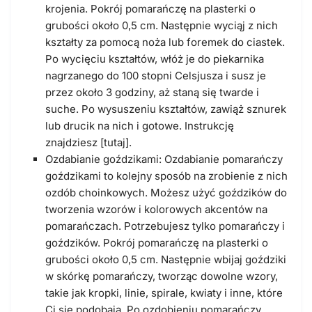
krojenia. Pokrój pomarańczę na plasterki o
grubości około 0,5 cm. Następnie wyciąj z nich
kształty za pomocą noża lub foremek do ciastek.
Po wycięciu kształtów, włóż je do piekarnika
nagrzanego do 100 stopni Celsjusza i susz je
przez około 3 godziny, aż staną się twarde i
suche. Po wysuszeniu kształtów, zawiąż sznurek
lub drucik na nich i gotowe. Instrukcję
znajdziesz [tutaj].
Ozdabianie goździkami: Ozdabianie pomarańczy
goździkami to kolejny sposób na zrobienie z nich
ozdób choinkowych. Możesz użyć goździków do
tworzenia wzorów i kolorowych akcentów na
pomarańczach. Potrzebujesz tylko pomarańczy i
goździków. Pokrój pomarańczę na plasterki o
grubości około 0,5 cm. Następnie wbijaj goździki
w skórkę pomarańczy, tworząc dowolne wzory,
takie jak kropki, linie, spirale, kwiaty i inne, które
Ci się podobają. Po ozdobieniu pomarańczy