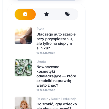
Życie
Dlaczego auto szarpie
przy przyspieszaniu,
ale tylko na ciepłym
silniku?
12 MAJA 2026
Uroda
Nowoczesne
kosmetyki
odmładzające — które
składniki naprawdę
warto znać?
12 MAJA 2026
Dziecko
Nauka i edukacja
/
Co zrobić, gdy dziecko
nie chce się uczyć?