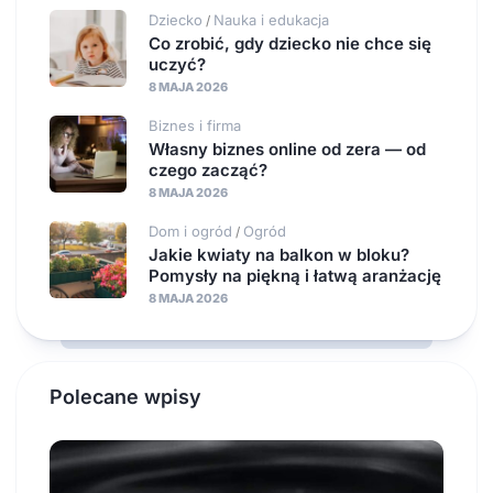
Dziecko
Nauka i edukacja
/
Co zrobić, gdy dziecko nie chce się
uczyć?
8 MAJA 2026
Biznes i firma
Własny biznes online od zera — od
czego zacząć?
8 MAJA 2026
Dom i ogród
Ogród
/
Jakie kwiaty na balkon w bloku?
Pomysły na piękną i łatwą aranżację
8 MAJA 2026
Polecane wpisy