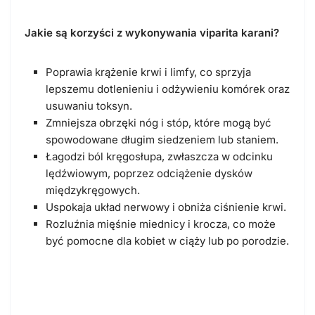
Jakie są korzyści z wykonywania viparita karani?
Poprawia krążenie krwi i limfy, co sprzyja
lepszemu dotlenieniu i odżywieniu komórek oraz
usuwaniu toksyn.
Zmniejsza obrzęki nóg i stóp, które mogą być
spowodowane długim siedzeniem lub staniem.
Łagodzi ból kręgosłupa, zwłaszcza w odcinku
lędźwiowym, poprzez odciążenie dysków
międzykręgowych.
Uspokaja układ nerwowy i obniża ciśnienie krwi.
Rozluźnia mięśnie miednicy i krocza, co może
być pomocne dla kobiet w ciąży lub po porodzie.
Supta baddha konasana (pozycja
leżącej motylka)