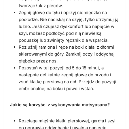
tworząc łuk z pleców.
Zegnij głowę do tyłu i oprzyj ciemięczko na
podłodze. Nie naciskaj na szyję, tylko utrzymuj ją
luźno. Jeśli czujesz dyskomfort lub napięcie w
szyi, możesz podłożyć pod nią niewielką
poduszkę lub zwinięty ręcznik dla wsparcia.
Rozluźnij ramiona i ręce na boki ciała, z dłońmi
skierowanymi do góry. Zamknij oczy i oddychaj
głęboko przez nos.
Pozostań w tej pozycji od 5 do 15 minut, a
następnie delikatnie zegnij głowę do przodu i
zsuń klatkę piersiową na dół. Przejdź do pozycji
embrionalnej na boku i powoli wstań.
Jakie są korzyści z wykonywania matsyasana?
Rozciąga mięśnie klatki piersiowej, gardła i szyi,
co poprawia oddychanie i uwalnia napięcie.