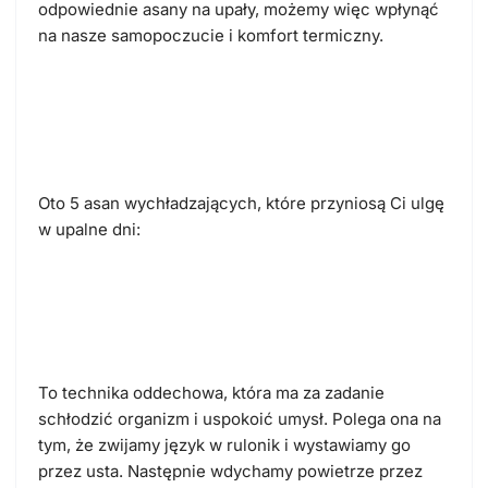
odpowiednie asany na upały, możemy więc wpłynąć
na nasze samopoczucie i komfort termiczny.
Jakie asany są najlepsze na
upały?
Oto 5 asan wychładzających, które przyniosą Ci ulgę
w upalne dni:
Śitali pranajama (oddech
chłodzący)
To technika oddechowa, która ma za zadanie
schłodzić organizm i uspokoić umysł. Polega ona na
tym, że zwijamy język w rulonik i wystawiamy go
przez usta. Następnie wdychamy powietrze przez