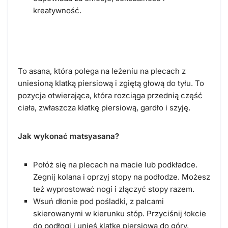
kreatywność.
Matsyasana (pozycja ryby)
To asana, która polega na leżeniu na plecach z
uniesioną klatką piersiową i zgiętą głową do tyłu. To
pozycja otwierająca, która rozciąga przednią część
ciała, zwłaszcza klatkę piersiową, gardło i szyję.
Jak wykonać matsyasana?
Połóż się na plecach na macie lub podkładce.
Zegnij kolana i oprzyj stopy na podłodze. Możesz
też wyprostować nogi i złączyć stopy razem.
Wsuń dłonie pod pośladki, z palcami
skierowanymi w kierunku stóp. Przyciśnij łokcie
do podłogi i unieś klatkę piersiową do góry,