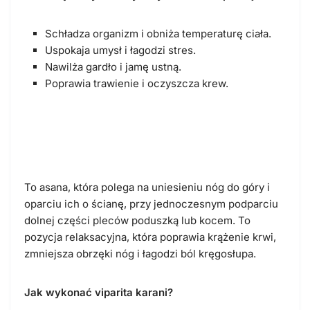
Schładza organizm i obniża temperaturę ciała.
Uspokaja umysł i łagodzi stres.
Nawilża gardło i jamę ustną.
Poprawia trawienie i oczyszcza krew.
Viparita karani (pozycja świecy z
poduszką pod biodrami)
To asana, która polega na uniesieniu nóg do góry i
oparciu ich o ścianę, przy jednoczesnym podparciu
dolnej części pleców poduszką lub kocem. To
pozycja relaksacyjna, która poprawia krążenie krwi,
zmniejsza obrzęki nóg i łagodzi ból kręgosłupa.
Jak wykonać viparita karani?