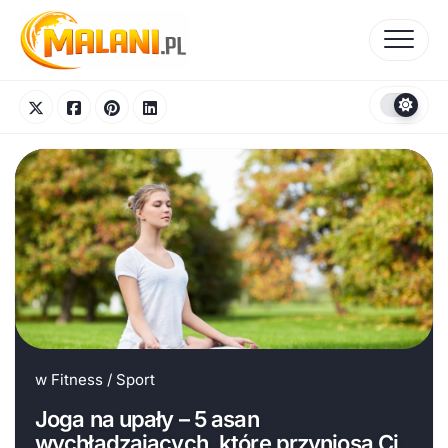
Skip
to
content
w
Fitness
/
Sport
Joga na upały – 5 asan
wychładzających, które przyniosą Ci