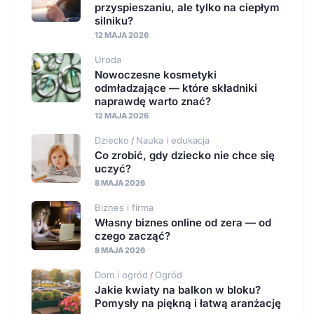
przyspieszaniu, ale tylko na ciepłym
silniku?
12 MAJA 2026
Uroda
Nowoczesne kosmetyki
odmładzające — które składniki
naprawdę warto znać?
12 MAJA 2026
Dziecko
Nauka i edukacja
/
Co zrobić, gdy dziecko nie chce się
uczyć?
8 MAJA 2026
Biznes i firma
Własny biznes online od zera — od
czego zacząć?
8 MAJA 2026
Dom i ogród
Ogród
/
Jakie kwiaty na balkon w bloku?
Pomysły na piękną i łatwą aranżację