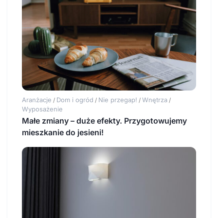
Aranżacje
Dom i ogród
Nie przegap!
Wnętrza
/
/
/
/
Wyposażenie
Małe zmiany – duże efekty. Przygotowujemy
mieszkanie do jesieni!