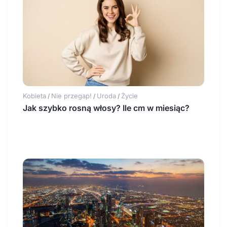
Kobieta
Nie przegap!
Uroda
Życie
/
/
/
Jak szybko rosną włosy? Ile cm w miesiąc?