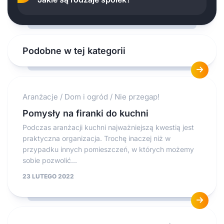
Podobne w tej kategorii
Aranżacje
/
Dom i ogród
/
Nie przegap!
Pomysły na firanki do kuchni
Podczas aranżacji kuchni najważniejszą kwestią jest
praktyczna organizacja. Trochę inaczej niż w
przypadku innych pomieszczeń, w których możemy
sobie pozwolić...
23 LUTEGO 2022