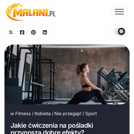
Skip
to
content
w
Fitness
/
Kobieta
/
Nie przegap!
/
Sport
Jakie ćwiczenia na pośladki
przynoszą dobre efekty?