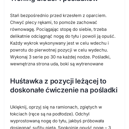
Stań bezpośrednio przed krzesłem z oparciem.
Chwyć plecy rękami, to pomoże zachować
równowagę. Pociągając stopę do siebie, trzeba
delikatnie odciągnąć nogę do tyłu i powoli ją opuść.
Każdy wykrok wykonywany jest w celu wdechu i
powrotu do pierwotnej pozycji w celu wydechu.
Wykonaj 3 serie po 30 na każdej nodze. Pośladki,
wewnętrzna strona uda, boki są wytrenowane
Huśtawka z pozycji leżącej to
doskonałe ćwiczenie na pośladki
Uklęknij, oprzyj się na ramionach, zgiętych w
łokciach (ręce są na podłodze). Odchyl
wyprostowaną nogę do tyłu, jakbyś próbowała
dosięgnąć sufitu piętą
.
Spokojnie opuść nogę – 3