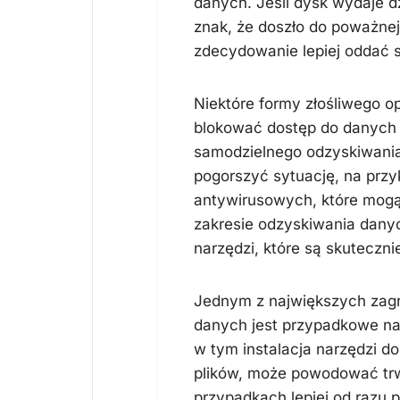
danych. Jeśli dysk wydaje dz
znak, że doszło do poważnej
zdecydowanie lepiej oddać sp
Niektóre formy złośliwego 
blokować dostęp do danych l
samodzielnego odzyskiwania
pogorszyć sytuację, na przy
antywirusowych, które mogą 
zakresie odzyskiwania dan
narzędzi, które są skuteczni
Jednym z największych zag
danych jest przypadkowe na
w tym instalacja narzędzi d
plików, może powodować trw
przypadkach lepiej od razu 