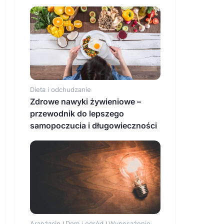
Dieta i odchudzanie
Zdrowe nawyki żywieniowe –
przewodnik do lepszego
samopoczucia i długowieczności
Aranżacje
Dom i ogród
Wyposażenie
/
/