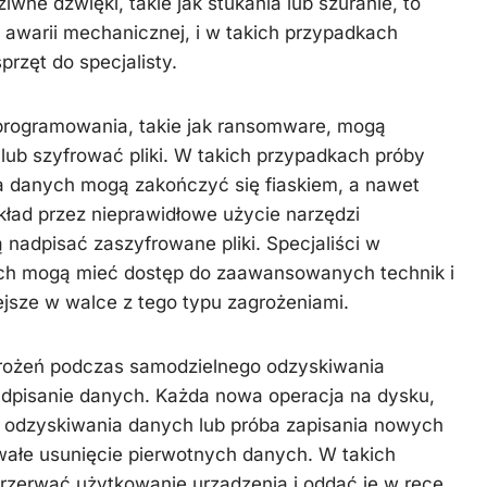
iwne dźwięki, takie jak stukania lub szuranie, to
 awarii mechanicznej, i w takich przypadkach
rzęt do specjalisty.
oprogramowania, takie jak ransomware, mogą
ub szyfrować pliki. W takich przypadkach próby
 danych mogą zakończyć się fiaskiem, a nawet
kład przez nieprawidłowe użycie narzędzi
nadpisać zaszyfrowane pliki. Specjaliści w
ych mogą mieć dostęp do zaawansowanych technik i
ejsze w walce z tego typu zagrożeniami.
rożeń podczas samodzielnego odzyskiwania
dpisanie danych. Każda nowa operacja na dysku,
o odzyskiwania danych lub próba zapisania nowych
ałe usunięcie pierwotnych danych. W takich
przerwać użytkowanie urządzenia i oddać je w ręce