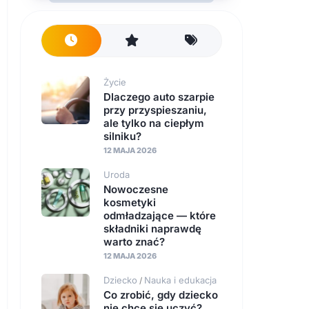
Życie
Dlaczego auto szarpie
przy przyspieszaniu,
ale tylko na ciepłym
silniku?
12 MAJA 2026
Uroda
Nowoczesne
kosmetyki
odmładzające — które
składniki naprawdę
warto znać?
12 MAJA 2026
Dziecko
Nauka i edukacja
/
Co zrobić, gdy dziecko
nie chce się uczyć?