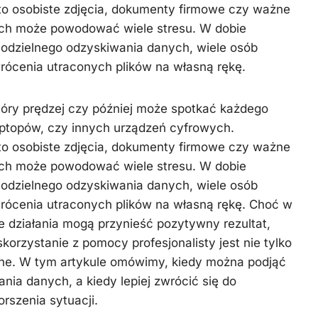
 to osobiste zdjęcia, dokumenty firmowe czy ważne
Kuchnia
nych może powodować wiele stresu. W dobie
Styl
odzielnego odzyskiwania danych, wiele osób
życia
rócenia utraconych plików na własną rękę.
Uroda
tóry prędzej czy później może spotkać każdego
Zdrowie
ptopów, czy innych urządzeń cyfrowych.
 to osobiste zdjęcia, dokumenty firmowe czy ważne
nych może powodować wiele stresu. W dobie
odzielnego odzyskiwania danych, wiele osób
wrócenia utraconych plików na własną rękę. Choć w
e działania mogą przynieść pozytywny rezultat,
skorzystanie z pomocy profesjonalisty jest nie tylko
zne. W tym artykule omówimy, kiedy można podjąć
nia danych, a kiedy lepiej zwrócić się do
orszenia sytuacji.