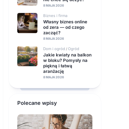
8 MAJA 2026
Biznes i firma
Własny biznes online
od zera — od czego
zacząć?
8 MAJA 2026
Dom i ogród
Ogród
/
Jakie kwiaty na balkon
w bloku? Pomysły na
piękną i łatwą
aranżację
8 MAJA 2026
Polecane wpisy