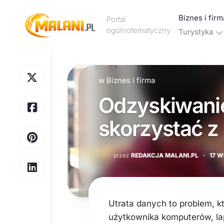
Skip
to
Biznes i firm
Portal
content
ogólnotematyczny
Turystyka
Marketing
Noclegi
Reklama
i
w
Biznes i firma
hotele
Odzyskiwanie
Wakacje
i
skorzystać z
urlop
Podróże
przez
REDAKCJA MALANI.PL
·
17 W
Transport
Utrata danych to problem, k
użytkownika komputerów, la