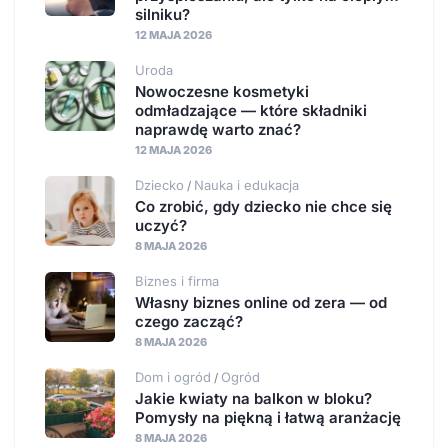
silniku?
12 MAJA 2026
Uroda
Nowoczesne kosmetyki
odmładzające — które składniki
naprawdę warto znać?
12 MAJA 2026
Dziecko
Nauka i edukacja
/
Co zrobić, gdy dziecko nie chce się
uczyć?
8 MAJA 2026
Biznes i firma
Własny biznes online od zera — od
czego zacząć?
8 MAJA 2026
Dom i ogród
Ogród
/
Jakie kwiaty na balkon w bloku?
Pomysły na piękną i łatwą aranżację
8 MAJA 2026