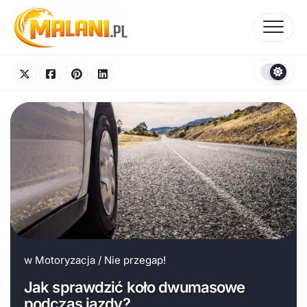
Skip
to
content
w
Motoryzacja
/
Nie przegap!
Jak sprawdzić koło dwumasowe
podczas jazdy?