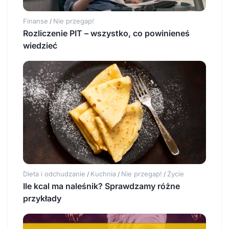
Finanse
Nie przegap!
/
Rozliczenie PIT – wszystko, co powinieneś
wiedzieć
Dieta i odchudzanie
Kuchnia
Nie przegap!
Życie
/
/
/
Ile kcal ma naleśnik? Sprawdzamy różne
przykłady