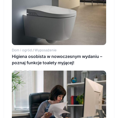
Dom i ogród
Wyposażenie
/
Higiena osobista w nowoczesnym wydaniu –
poznaj funkcje toalety myjącej!